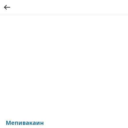
Мепивакаин