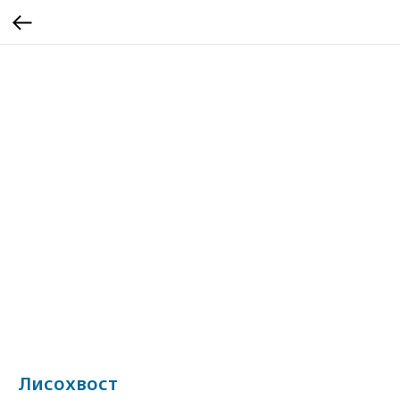
Лисохвост